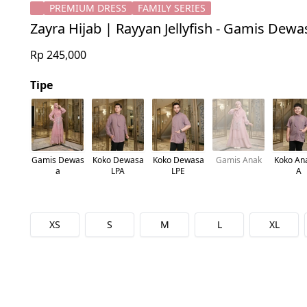
PREMIUM DRESS
FAMILY SERIES
Zayra Hijab | Rayyan Jellyfish - Gamis De
Rp 245,000
Tipe
Gamis Dewas
Koko Dewasa
Koko Dewasa
Gamis Anak
Koko An
a
LPA
LPE
A
XS
S
M
L
XL