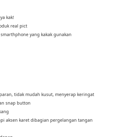
ya kak!
duk real pict
g smarthphone yang kakak gunakan
nsparan, tidak mudah kusut, menyerap keringat
an snap button
akang
api aksen karet dibagian pergelangan tangan